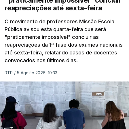
"praticamente impossível" concluir
do concurso do ano passado.
reapreciações até sexta-feira
Pela primeira vez este ano, quase 300 mil exames
O movimento de professores Missão Escola
Pública avisou esta quarta-feira que será
nacionais do ensino secundário foram avaliados
"praticamente impossível" concluir as
em formato digital, mas o processo registou várias
reapreciações da 1ª fase dos exames nacionais
falhas técnicas, obrigando ao adiamento por
até sexta-feira, relatando casos de docentes
alguns dias da divulgação das notas.
convocados nos últimos dias.
RTP
/
5 Agosto 2026, 19:33