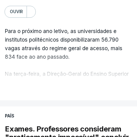
OUVIR
Para o próximo ano letivo, as universidades e
institutos politécnicos disponibilizaram 56.790
vagas através do regime geral de acesso, mais
834 face ao ano passado.
Na terça-feira, a Direção-Geral do Ensino Superior
(DGES) contabilizava já perto de 55 mil candidatos,
VER MAIS
ultrapassando o total de 49.595 inscritos na 1.ª
fase do concurso do ano passado.
PAÍS
No primeiro dia do concurso deste ano, apenas
304 alunos tinham apresentado candidatura, muito
Exames. Professores consideram
abaixo dos 10 mil que o tinham feito no primeiro dia