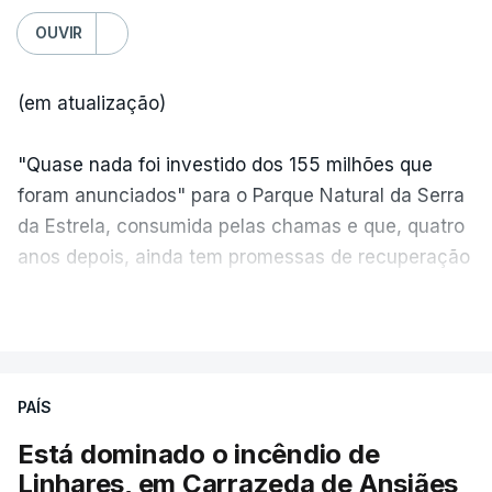
OUVIR
(em atualização)
"Quase nada foi investido dos 155 milhões que
foram anunciados" para o Parque Natural da Serra
da Estrela, consumida pelas chamas e que, quatro
anos depois, ainda tem promessas de recuperação
por cumprir.
VER MAIS
ERRO
100
PAÍS
ERROR ON HTML5 MEDIA ELEMENT
Está dominado o incêndio de
Linhares, em Carrazeda de Ansiães
ESTE CONTEÚDO ESTÁ NESTE