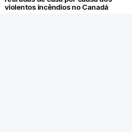
violentos incêndios no Canadá
Milhares de pessoas têm ordem de evacuação.
O governo da província declarou o estado de
emergência por causa de dezenas de incêndios
florestais que estão descontrolados.
RTP
/
9 Agosto 2026, 08:03