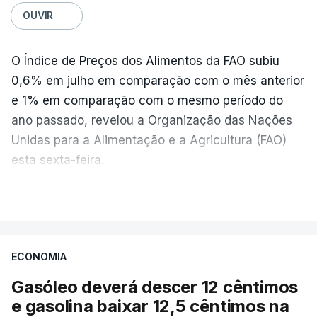
OUVIR
O Índice de Preços dos Alimentos da FAO subiu
0,6% em julho em comparação com o mês anterior
e 1% em comparação com o mesmo período do
ano passado, revelou a Organização das Nações
Unidas para a Alimentação e a Agricultura (FAO)
esta sexta-feira.
VER MAIS
Os preços globais dos alimentos atingiram o
seu nível mais elevado em três anos e meio,
ECONOMIA
com ondas de calor no Verão e conflitos na
Ucrânia e no Médio Oriente a elevar os
Gasóleo deverá descer 12 cêntimos
custos das colheitas.
e gasolina baixar 12,5 cêntimos na