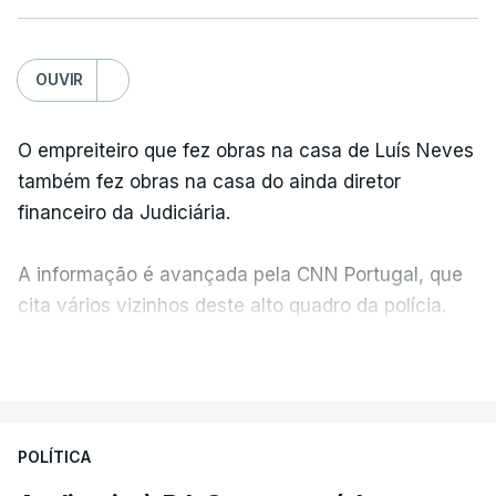
OUVIR
O empreiteiro que fez obras na casa de Luís Neves
também fez obras na casa do ainda diretor
financeiro da Judiciária.
A informação é avançada pela CNN Portugal, que
cita vários vizinhos deste alto quadro da polícia.
VER MAIS
Foi o diretor financeiro, Álvaro Pires, que assumiu a
responsabilidade de sugerir as instalações da
Construbarcelos para acolher um atrelado
POLÍTICA
apreendido numa operação de droga.