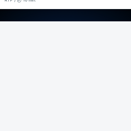
ERRO
100
ERROR ON HTML5 MEDIA ELEMENT
ESTE CONTEÚDO ESTÁ NESTE MOMENTO
INDISPONÍVEL
O temporal provocou também uma derrocada e
várias inundações.
Hoje há aviso laranja para as ilhas dos grupos
Central e Oriental.