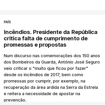
Ao mesmo tempo é também divulgada a realização
de um encontro entre o presidente Masoud
Pezeshkian e o ayatollah Khamenei que,
PAÍS
assinalando o início do terceiro ano de Pezeshkian
à frente do governo, teve na agenda o conflito
Incêndios. Presidente da República
armado com os Estados Unidos e Israel, além das
critica falta de cumprimento de
questões económicas de um país em guerra que
promessas e propostas
se confronta agora com uma inflação de 88%.
Num discurso nas comemorações dos 150 anos
De acordo com a informação oficial, que não indica
dos Bombeiros da Guarda, António José Seguro
onde ou quando decorreu a reunião, Khamenei e
veio criticar o "muito que ficou por fazer"
Pezeshkian discutiram ainda formas de garantir
desde os incêndios de 2017, bem como
recursos e gerir as despesas "em riais, divisas e
promessas por cumprir, por exemplo, na
energia", bem como sobre a cooperação
recuperação da área ardida na Serra da Estrela
económica com parceiros estrangeiros.
e reitera a necessidade de apostar na
prevenção.