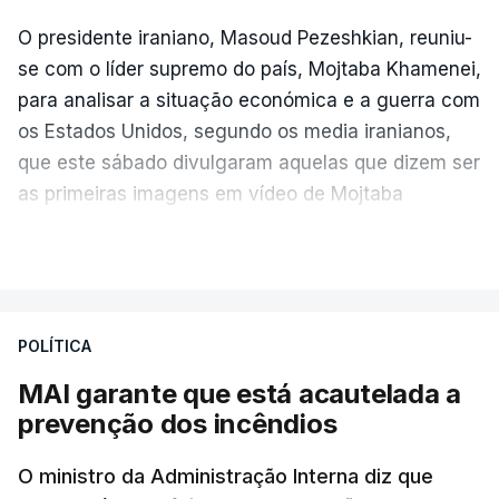
O presidente iraniano, Masoud Pezeshkian, reuniu-
se com o líder supremo do país, Mojtaba Khamenei,
para analisar a situação económica e a guerra com
os Estados Unidos, segundo os media iranianos,
que este sábado divulgaram aquelas que dizem ser
as primeiras imagens em vídeo de Mojtaba
Khamenei desde o início da guerra.
VER MAIS
O vídeo de 12 segundos, sem aúdio, data ou local
de gravação, foi colocado pela agência de notícias
Mehr na rede social Telegram, como aquilo que
POLÍTICA
pode ser considerada uma resposta à imprensa
MAI garante que está acautelada a
israelita, que nos últimos tempos vem dando conta
prevenção dos incêndios
de que o líder supremo iraniano estará em estado
crítico na sequência do bombardeamento que no
O ministro da Administração Interna diz que
último dia de fevereiro passado matou o pai, o