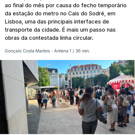
ao final do mês por causa do fecho temporário
da estação do metro no Cais do Sodré, em
São os dados do mais recente relatório do
Lisboa, uma das principais interfaces de
Copernicus, o sistema de Observação da Terra
transporte da cidade. É mais um passo nas
do programa espacial da União Europeia.
obras da contestada linha circular.
Samantha Burgess, Líder Estratégica para o Clima
Gonçalo Costa Martins - Antena 1
/
36 min.
no Centro Europeu de Previsões Meteorológicas de
Médio Prazo, reforça que "julho de 2026 foi o
terceiro mês consecutivo de calor excecional na
Europa Ocidental, elevando a temperatura
combinada de junho e julho a um novo recorde
para a região”.