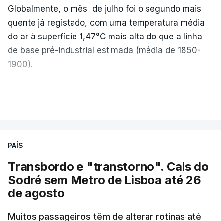
Globalmente, o mês de julho foi o segundo mais
quente já registado, com uma temperatura média
do ar à superfície 1,47°C mais alta do que a linha
de base pré-industrial estimada (média de 1850-
1900).
A Europa Ocidental vivenciou o período de
VER MAIS
junho-julho mais quente já registado
,
e julho
apresentou a terceira e a quarta ondas de calor
desde maio, marcando uma sequência
PAÍS
excecional de calor extremo neste verão.
Transbordo e "transtorno". Cais do
Embora estas tenham sido menos intensas do que
Sodré sem Metro de Lisboa até 26
as ondas de calor de junho, a sequência geral de
de agosto
ondas de calor desde maio permanece excecional
para a região.
Muitos passageiros têm de alterar rotinas até