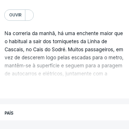
OUVIR
Na correria da manhã, há uma enchente maior que
o habitual a sair dos torniquetes da Linha de
Cascais, no Cais do Sodré. Muitos passageiros, em
vez de descerem logo pelas escadas para o metro,
mantêm-se à superfície e seguem para a paragem
de autocarros e elétricos, juntamente com a
enchente que vem dos barcos da margem sul do
VER MAIS
Tejo.
Temperatura global do ar na
superfície
As filas crescem e diminuem ao longo da hora
PAÍS
de ponta, à medida que aparecem várias
carreiras
. Gisela Relvas não costuma estar nesta
Sismo sentido de madrugada em
Julho de 2026 foi o segundo julho mais quente,