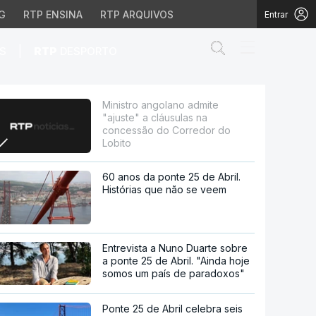
G
RTP ENSINA
RTP ARQUIVOS
Entrar
Abrir campo de
|
S
RTP
DESPORTO
ulas na concessão do C
Ministro angolano admite
"ajuste" a cláusulas na
concessão do Corredor do
Lobito
60 anos da ponte 25 de Abril.
Histórias que não se veem
Entrevista a Nuno Duarte sobre
a ponte 25 de Abril. "Ainda hoje
somos um país de paradoxos"
Ponte 25 de Abril celebra seis