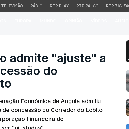
TELEVISÃO
RÁDIO
RTP PLAY
RTP PALCO
RTP ZIG ZA
026
EUROPA
MUNDO
OPINIÃO
VÍDEOS
ÁUDIO
admite "ajuste" a cláus
o admite "ajuste" a
ncessão do
to
denação Económica de Angola admitiu
o de concessão do Corredor do Lobito
orporação Financeira de
ser "ajustadas".