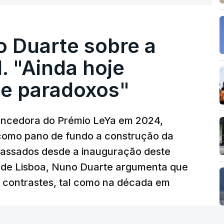
o Duarte sobre a
. "Ainda hoje
e paradoxos"
vencedora do Prémio LeYa em 2024,
 como pano de fundo a construção da
 passados desde a inauguração deste
 de Lisboa, Nuno Duarte argumenta que
e contrastes, tal como na década em
 edição) - RTP
/
cerca de uma hora