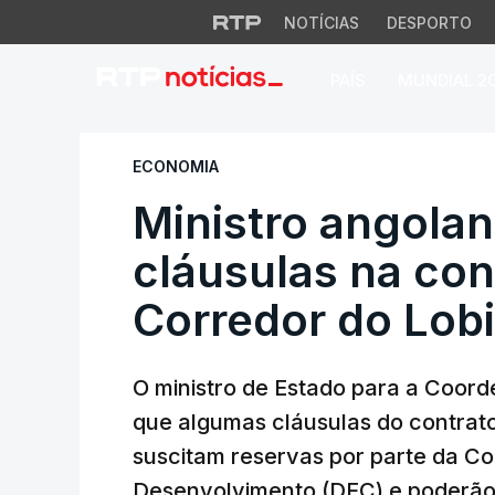
NOTÍCIAS
DESPORTO
PAÍS
MUNDIAL 2
Ministro angolano 
ECONOMIA
Ministro angolan
cláusulas na co
Corredor do Lobi
O ministro de Estado para a Coor
que algumas cláusulas do contrat
suscitam reservas por parte da C
Desenvolvimento (DFC) e poderão 