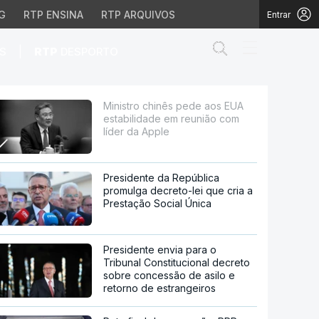
G
RTP ENSINA
RTP ARQUIVOS
Entrar
Abrir campo de
|
S
RTP
DESPORTO
e em reunião com líder 
Ministro chinês pede aos EUA
estabilidade em reunião com
líder da Apple
Presidente da República
promulga decreto-lei que cria a
Prestação Social Única
Presidente envia para o
Tribunal Constitucional decreto
sobre concessão de asilo e
retorno de estrangeiros