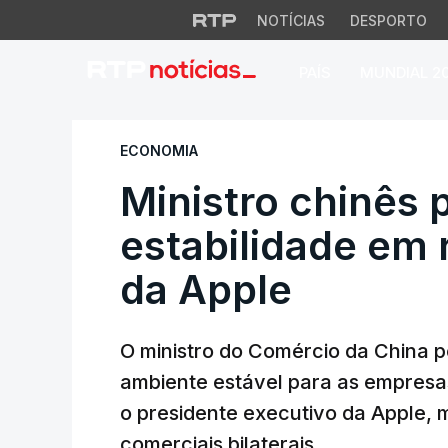
NOTÍCIAS
DESPORTO
PAÍS
MUNDIAL 2
Ministro chinês pe
ECONOMIA
Ministro chinês
estabilidade em 
da Apple
O ministro do Comércio da China p
ambiente estável para as empres
o presidente executivo da Apple,
comerciais bilaterais.