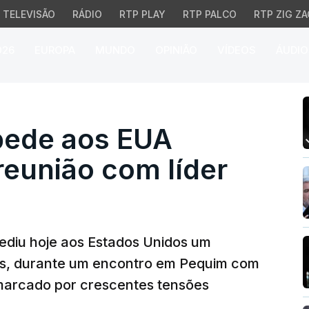
TELEVISÃO
RÁDIO
RTP PLAY
RTP PALCO
RTP ZIG ZA
026
EUROPA
MUNDO
OPINIÃO
VÍDEOS
ÁUDIO
de aos EUA estabilidad
 pede aos EUA
reunião com líder
ediu hoje aos Estados Unidos um
as, durante um encontro em Pequim com
 marcado por crescentes tensões