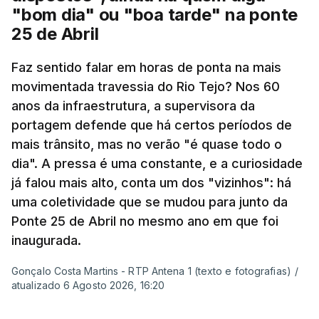
"bom dia" ou "boa tarde" na ponte
25 de Abril
Pergunta: O que é que o levou a querer escrever
Faz sentido falar em horas de ponta na mais
este livro? O que é que o inspirou? Porque é que
movimentada travessia do Rio Tejo? Nos 60
se interessou pela história da construção da
anos da infraestrutura, a supervisora da
ponte?
portagem defende que há certos períodos de
mais trânsito, mas no verão "é quase todo o
Resposta:
A ponte a mim sempre me fascinou
dia". A pressa é uma constante, e a curiosidade
muito porque é sinónimo de férias. Morava em
já falou mais alto, conta um dos "vizinhos": há
Sintra e na altura, há 40 anos, atravessar a ponte
uma coletividade que se mudou para junto da
para a outra margem era uma aventura. Portanto, a
Ponte 25 de Abril no mesmo ano em que foi
ponte sempre exerceu esse fascínio. Passar a
inaugurada.
ponte era passar para outro mundo. Normalmente,
Gonçalo Costa Martins - RTP Antena 1 (texto e fotografias)
/
um mundo de férias, uma coisa sempre boa.
atualizado 6 Agosto 2026, 16:20