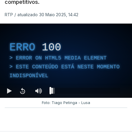
competitivos.
RTP
/
atualizado 30 Maio 2025, 14:42
ERRO
100
ERROR ON HTML5 MEDIA ELEMENT
ESTE CONTEÚDO ESTÁ NESTE MOMENTO
INDISPONÍVEL
Foto: Tiago Petinga - Lusa