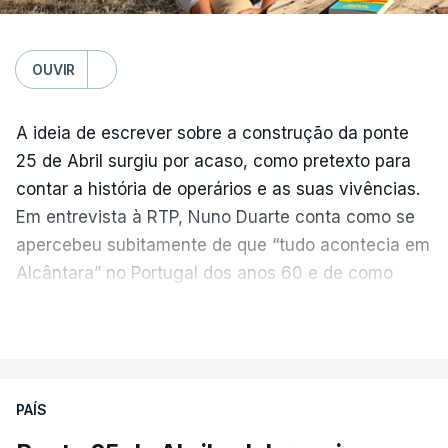
OUVIR
A ideia de escrever sobre a construção da ponte
25 de Abril surgiu por acaso, como pretexto para
contar a história de operários e as suas vivências.
Em entrevista à RTP, Nuno Duarte conta como se
apercebeu subitamente de que “tudo acontecia em
Alcântara” no Portugal dos anos 60 e de como
poderia incluir esta obra marcante na ficção. Hoje,
VER MAIS
quando passa pelo aço de cor avermelhada que
faz a ligação entre as duas margens do Tejo, sorri
e reconhece como a ponte mudou a sua vida de
PAÍS
forma inesperada, através da literatura.