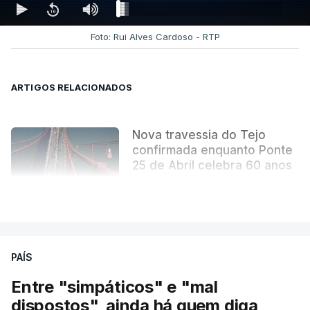
derradeiras páginas. Uma obra literária que se
tornou indissociável da obra arquitetónica que
Foto: Rui Alves Cardoso - RTP
mudou para sempre a paisagem da capital.
ARTIGOS RELACIONADOS
Nova travessia do Tejo
confirmada enquanto Ponte
25 de Abril celebra 60 anos
atualizado 6 Agosto 2026, 13:02
VER MAIS
PAÍS
Entre "simpáticos" e "mal
dispostos", ainda há quem diga