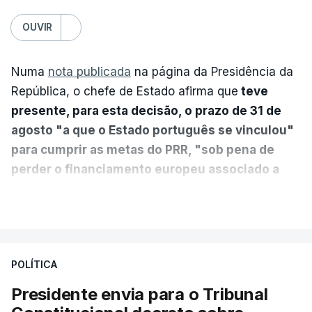
OUVIR
Numa
nota publicada
na página da Presidência da
República, o chefe de Estado afirma que
teve
presente, para esta decisão, o prazo de 31 de
agosto "a que o Estado português se vinculou"
para cumprir as metas do PRR, "sob pena de
perder o financiamento europeu associado a
essa reforma específica".
VER MAIS
António José Seguro entende que a reforma reúne
treze apoios sociais "num só" e pretende "tornar o
POLÍTICA
sistema mais simples, mais justo e transparente".
Presidente envia para o Tribunal
"Sempre que seja possível reduzir burocracias,