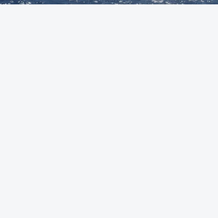
Foto: Autoridade Marítima Nacional
OUVIR
A Polícia Judiciária (PJ) apreendeu 421 quilos de
cocaína ao largo de Sines. O conjunto de fardos de
droga tinham acabado de ser lançados ao mar de
uma lancha rápida durante a perseguição.
Em comunicado, a PJ avança que a lancha