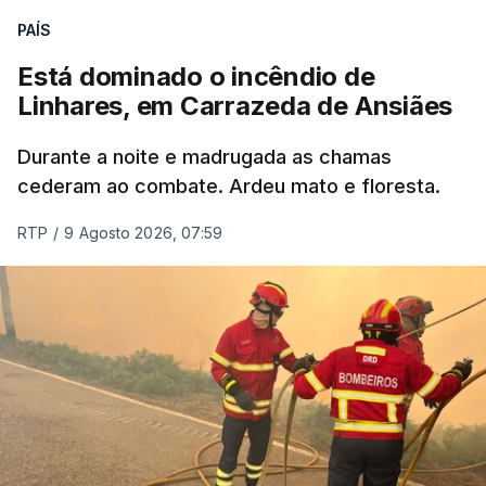
ERRO
100
PAÍS
ERROR ON HTML5 MEDIA ELEMENT
Está dominado o incêndio de
Linhares, em Carrazeda de Ansiães
ESTE CONTEÚDO ESTÁ NESTE
MOMENTO INDISPONÍVEL
Durante a noite e madrugada as chamas
cederam ao combate. Ardeu mato e floresta.
RTP
/
9 Agosto 2026, 07:59