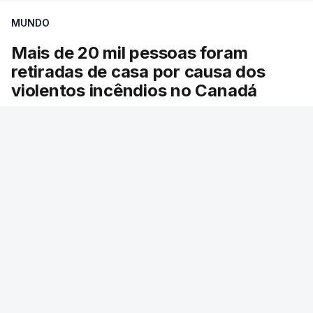
MUNDO
Mais de 20 mil pessoas foram
retiradas de casa por causa dos
violentos incêndios no Canadá
Milhares de pessoas têm ordem de evacuação.
O governo da província declarou o estado de
emergência por causa de dezenas de incêndios
florestais que estão descontrolados.
RTP
/
9 Agosto 2026, 08:03