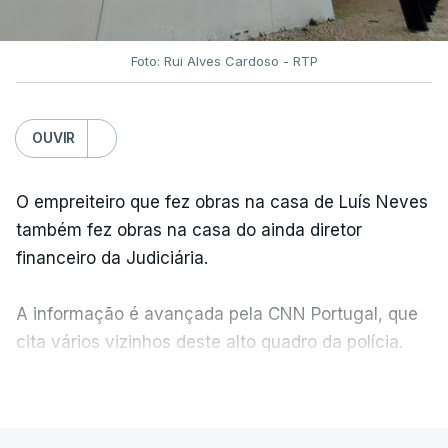
Foto: Rui Alves Cardoso - RTP
OUVIR
O empreiteiro que fez obras na casa de Luís Neves
também fez obras na casa do ainda diretor
financeiro da Judiciária.
A informação é avançada pela CNN Portugal, que
cita vários vizinhos deste alto quadro da polícia.
VER MAIS
Foi o diretor financeiro, Álvaro Pires, que assumiu a
responsabilidade de sugerir as instalações da