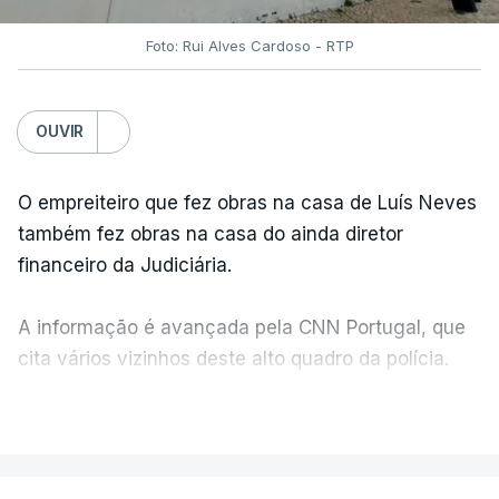
Foto: Rui Alves Cardoso - RTP
OUVIR
O empreiteiro que fez obras na casa de Luís Neves
também fez obras na casa do ainda diretor
financeiro da Judiciária.
A informação é avançada pela CNN Portugal, que
cita vários vizinhos deste alto quadro da polícia.
VER MAIS
Foi o diretor financeiro, Álvaro Pires, que assumiu a
responsabilidade de sugerir as instalações da
Construbarcelos para acolher um atrelado