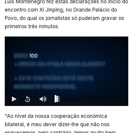
Luís Montenegro fez estas declarações no início do
encontro com Xi Jinping, no Grande Palácio do
Povo, do qual os jornalistas só puderam gravar os
primeiros três minutos.
ERRO
100
ERROR ON HTML5 MEDIA ELEMENT
ESTE CONTEÚDO ESTÁ NESTE
MOMENTO INDISPONÍVEL
"Ao nível da nossa cooperação económica
bilateral, é meu dever dizer-lhe que não nos
esquecemos, pelo contrário, temos muito bem