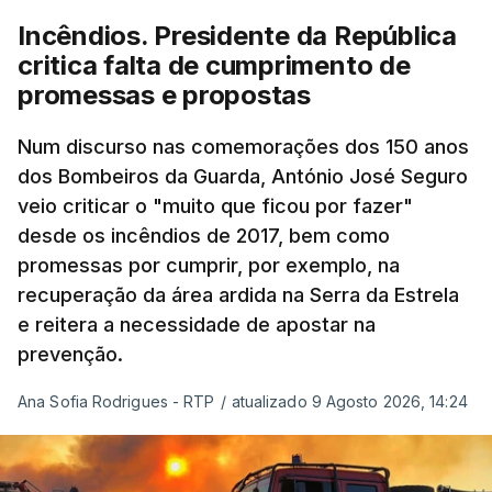
à frente do governo, teve na agenda o conflito
Incêndios. Presidente da República
armado com os Estados Unidos e Israel, além das
critica falta de cumprimento de
questões económicas de um país em guerra que
promessas e propostas
se confronta agora com uma inflação de 88%.
Num discurso nas comemorações dos 150 anos
De acordo com a informação oficial, que não indica
dos Bombeiros da Guarda, António José Seguro
onde ou quando decorreu a reunião, Khamenei e
veio criticar o "muito que ficou por fazer"
Pezeshkian discutiram ainda formas de garantir
desde os incêndios de 2017, bem como
recursos e gerir as despesas "em riais, divisas e
promessas por cumprir, por exemplo, na
energia", bem como sobre a cooperação
recuperação da área ardida na Serra da Estrela
económica com parceiros estrangeiros.
e reitera a necessidade de apostar na
prevenção.
Para os Estados Unidos seguiu ainda um recado:
Ana Sofia Rodrigues - RTP
/
atualizado 9 Agosto 2026, 14:24
"corrijam o comportamento". Teerão deixou ainda
novas exigências para reabrir o Estreito de Ormuz,
incluindo o fim do bloqueio naval, suspensão das