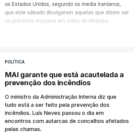
os Estados Unidos, segundo os media iranianos,
que este sábado divulgaram aquelas que dizem ser
as primeiras imagens em vídeo de Mojtaba
Khamenei desde o início da guerra.
VER MAIS
O vídeo de 12 segundos, sem aúdio, data ou local
de gravação, foi colocado pela agência de notícias
Mehr na rede social Telegram, como aquilo que
POLÍTICA
pode ser considerada uma resposta à imprensa
MAI garante que está acautelada a
israelita, que nos últimos tempos vem dando conta
prevenção dos incêndios
de que o líder supremo iraniano estará em estado
crítico na sequência do bombardeamento que no
O ministro da Administração Interna diz que
último dia de fevereiro passado matou o pai, o
tudo está a ser feito pela prevenção dos
ayatollah Ali Khamenei, e outros membros da
incêndios. Luís Neves passou o dia em
família.
encontros com autarcas de concelhos afetados
pelas chamas.
As imagens mostram Mojtaba Khamenei no que