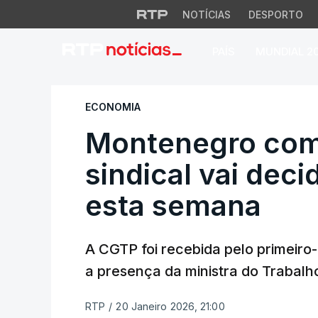
NOTÍCIAS
DESPORTO
PAÍS
MUNDIAL 2
Montenegro com CG
ECONOMIA
Montenegro com
sindical vai deci
esta semana
A CGTP foi recebida pelo primeiro
a presença da ministra do Trabalh
RTP
/
20 Janeiro 2026, 21:00