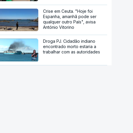
Crise em Ceuta. "Hoje foi
Espanha, amanhã pode ser
qualquer outro País", avisa
António Vitorino
Droga PJ. Cidadão indiano
encontrado morto estaria a
trabalhar com as autoridades
Conselho da Paz de Trump
emitiu contrato para construção
de base militar
Ataque ucraniano à Rússia com
número recorde de drones
Teerão anuncia acordo com