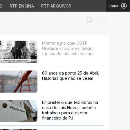
G
RTP ENSINA
RTP ARQUIVOS
Entrar
Abrir campo de
|
S
RTP
DESPORTO
i decidir formas de lu
Montenegro com CGTP.
Unidade sindical vai decidir
formas de luta esta semana
60 anos da ponte 25 de Abril.
Histórias que não se veem
Empreiteiro que fez obras na
casa de Luís Neves também
trabalhou para o diretor
financeiro da PJ