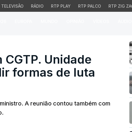
TELEVISÃO
RÁDIO
RTP PLAY
RTP PALCO
RTP ZIG ZA
026
EUROPA
MUNDO
OPINIÃO
VÍDEOS
ÁUDIO
TP. Unidade sindical va
 CGTP. Unidade
dir formas de luta
-ministro. A reunião contou também com
o.