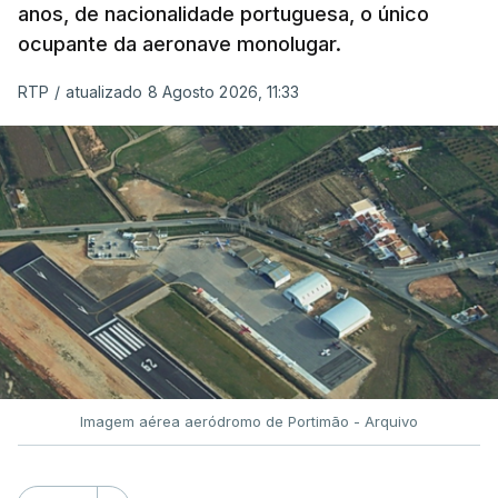
anos, de nacionalidade portuguesa, o único
ocupante da aeronave monolugar.
ERRO
100
RTP
/
atualizado 8 Agosto 2026, 11:33
ERROR ON HTML5 MEDIA ELEMENT
ESTE CONTEÚDO ESTÁ NESTE
MOMENTO INDISPONÍVEL
O Chega considerou "de uma enorme gravidade" a
decisão do Presidente da República
de enviar para
o Tribunal Constitucional o decreto sobre retorno
de estrangeiros, sustentando tratar-se de "uma
Imagem aérea aeródromo de Portimão - Arquivo
irresponsabilidade".
Na sexta-feira, a Presidência da República