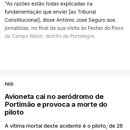
"As razões estão todas explicadas na
fundamentação que enviei [ao Tribunal
Constitucional], disse António José Seguro aos
jornalistas, no final da sua visita às Festas do Povo
de Campo Maior, distrito de Portalegre.
"Eu sou contra a imigração clandestina, é preciso
combater ferozmente a imigração ilegal,
VER MAIS
precisamos de regular a nossa imigração e
precisamos de defender as nossas fronteiras e
nada disto é incompatível com tratarmos com
PAÍS
dignidade as pessoas, designadamente menores e
Avioneta cai no aeródromo de
crianças", acrescentou.
Portimão e provoca a morte do
piloto
António José Seguro mostrou dúvidas sobre se é
garantido o superior interesse da criança.
A vítima mortal deste acidente é o piloto, de 28