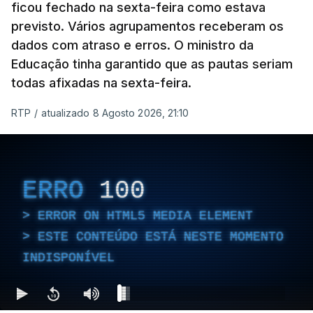
ficou fechado na sexta-feira como estava
previsto. Vários agrupamentos receberam os
dados com atraso e erros. O ministro da
Educação tinha garantido que as pautas seriam
todas afixadas na sexta-feira.
RTP
/
atualizado 8 Agosto 2026, 21:10
ERRO
100
ERROR ON HTML5 MEDIA ELEMENT
ESTE CONTEÚDO ESTÁ NESTE MOMENTO
INDISPONÍVEL