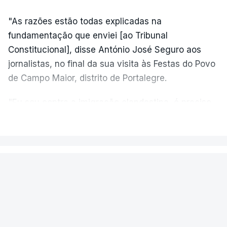
"As razões estão todas explicadas na
fundamentação que enviei [ao Tribunal
Constitucional], disse António José Seguro aos
jornalistas, no final da sua visita às Festas do Povo
de Campo Maior, distrito de Portalegre.
"Eu sou contra a imigração clandestina, é preciso
combater ferozmente a imigração ilegal,
VER MAIS
precisamos de regular a nossa imigração e
precisamos de defender as nossas fronteiras e
nada disto é incompatível com tratarmos com
PAÍS
dignidade as pessoas, designadamente menores e
Fogo de Fornos de Algodres
crianças", acrescentou.
novamente em resolução após dois
reacendimentos
António José Seguro mostrou dúvidas sobre se é
garantido o superior interesse da criança.