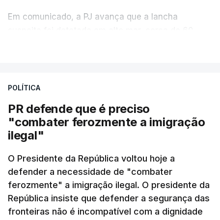
Em comunicado, a PJ avança que a lancha
suspeita foi detetada em alto mar, cerca de 60
milhas náuticas ao largo de Sines.
VER MAIS
A apreensão aconteceu na tarde desta sexta-feira,
desencadeando uma ação de prevenção
POLÍTICA
desencadeada pela Polícia Judiciária, em
PR defende que é preciso
articulação com a Marinha, a Autoridade Marítima
"combater ferozmente a imigração
Nacional e a Força Aérea.
ilegal"
O ano de 2026 tem sido um ano de recordes: foi
O Presidente da República voltou hoje a
apreendida mais cocaína até ao momento de que
defender a necessidade de "combater
em todo o ano de 2025.
ferozmente" a imigração ilegal. O presidente da
A ação de prevenção visa a deteção em alto mar
República insiste que defender a segurança das
de embarcações de alta velocidade (EAV) que
fronteiras não é incompatível com a dignidade