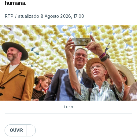
humana.
utilizam a costa nacional para o tráfico de droga.
RTP
/
atualizado 8 Agosto 2026, 17:00
c/ Lusa
Lusa
OUVIR