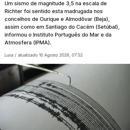
Um sismo de magnitude 3,5 na escala de
perderam grande parte da humidade.
Richter foi sentido esta madrugada nos
concelhos de Ourique e Almodôvar (Beja),
Houve também uma “
diminuição significativa de
assim como em Santiago do Cacém (Setúbal),
caudais de rios
, incluindo rios como o Sena, o
informou o Instituto Português do Mar e da
Reno e o Danúbio” que teve
impacto no
Atmosfera (IPMA).
abastecimento de água
, irrigação e na produção
de energia em vários países.
Lusa
/
atualizado 10 Agosto 2026, 07:52
De acordo com o Serviço de Mudanças Climáticas
Copernicus
, implementado pelo Centro Europeu de
Previsões Meteorológicas de Médio Prazo,
julho
também registou a maior temperatura da
superfície do mar
de sempre, neste mês, nos
oceanos extrapolares.
Aliás, em toda a Europa os recordes ao longo do