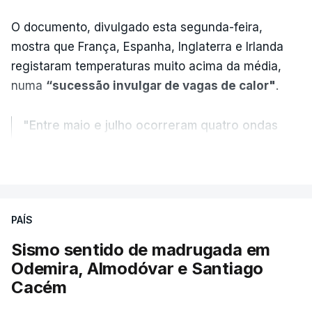
O documento, divulgado esta segunda-feira,
mostra que França, Espanha, Inglaterra e Irlanda
registaram temperaturas muito acima da média,
numa
“sucessão invulgar de vagas de calor"
.
"Entre maio e julho ocorreram quatro ondas
de calor, sendo a terceira e a quarta
VER MAIS
registadas em julho”.
Enquanto os termómetros iam registando
PAÍS
temperaturas recorde, também a
chuva não
ajudou
.
Sismo sentido de madrugada em
Odemira, Almodóvar e Santiago
Pelo contrário, a precipitação manteve-se
muito
Cacém
abaixo do normal
e, em vários países, os solos