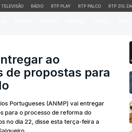
TELEVISÃO
RÁDIO
RTP PLAY
RTP PALCO
RTP ZIG ZA
026
EUROPA
MUNDO
OPINIÃO
VÍDEOS
ÁUDIO
tregar ao Governo deze
ntregar ao
 de propostas para
do
ios Portugueses (ANMP) vai entregar
s para o processo de reforma do
 no dia 22, disse esta terça-feira a
Salgueiro.