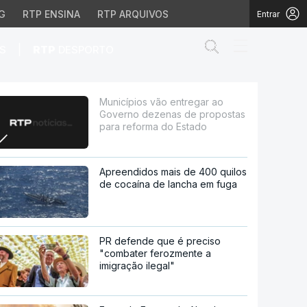
G
RTP ENSINA
RTP ARQUIVOS
Entrar
Abrir campo de
|
S
RTP
DESPORTO
nas de propostas para 
Municípios vão entregar ao
Governo dezenas de propostas
para reforma do Estado
Apreendidos mais de 400 quilos
de cocaína de lancha em fuga
PR defende que é preciso
"combater ferozmente a
imigração ilegal"