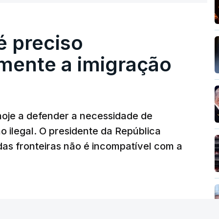
Aérea.
des: foi apreendida mais cocaína até ao
é preciso
.
mente a imigração
 alto mar de embarcações de alta velocidade
o tráfico de droga.
hoje a defender a necessidade de
 ilegal. O presidente da República
das fronteiras não é incompatível com a