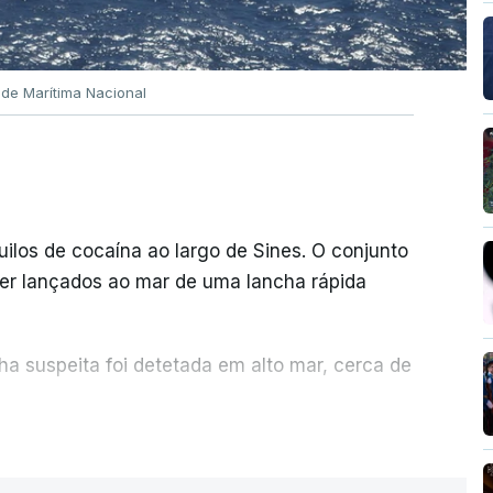
ade Marítima Nacional
quilos de cocaína ao largo de Sines. O conjunto
er lançados ao mar de uma lancha rápida
a suspeita foi detetada em alto mar, cerca de
ER MAIS
sexta-feira, desencadeando uma ação de
iciária, em articulação com a Marinha, a