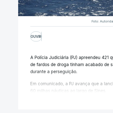
Foto: Autorid
OUVIR
A Polícia Judiciária (PJ) apreendeu 421 
de fardos de droga tinham acabado de s
durante a perseguição.
Em comunicado, a PJ avança que a lanch
60 milhas náuticas ao largo de Sines.
V
A apreensão aconteceu na tarde desta 
prevenção desencadeada pela Polícia Jud