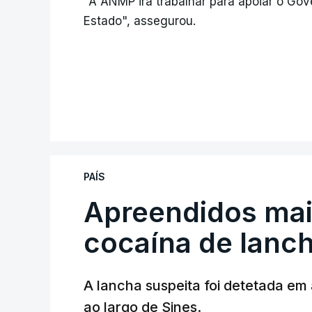
"A ANMP irá trabalhar para apoiar o Gov
Estado", assegurou.
PAÍS
Apreendidos mai
cocaína de lanc
A lancha suspeita foi detetada em 
ao largo de Sines.