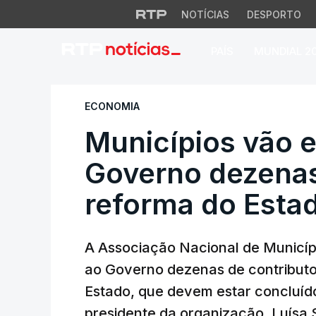
NOTÍCIAS
DESPORTO
PAÍS
MUNDIAL 2
Municípios vão en
ECONOMIA
Municípios vão e
Governo dezenas
reforma do Esta
A Associação Nacional de Municíp
ao Governo dezenas de contributo
Estado, que devem estar concluídos
presidente da organização, Luísa 