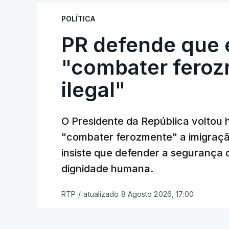
Autoridade Marítima Nacional e a Força 
POLÍTICA
O ano de 2026 tem sido um ano de recor
PR defende que 
momento de que em todo o ano de 2025
"combater feroz
A ação de prevenção visa a deteção em
ilegal"
(EAV) que utilizam a costa nacional para 
c/ Lusa
O Presidente da República voltou 
"combater ferozmente" a imigração
insiste que defender a segurança 
dignidade humana.
RTP
/
atualizado 8 Agosto 2026, 17:00