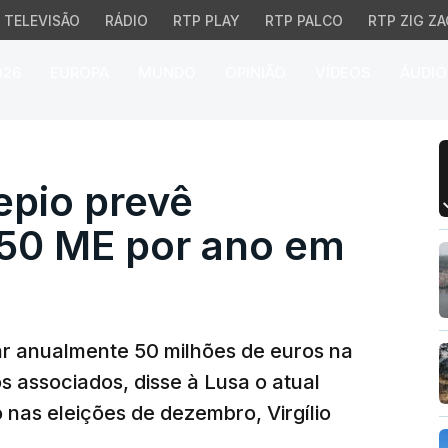
TELEVISÃO
RÁDIO
RTP PLAY
RTP PALCO
RTP ZIG ZA
026
EUROPA
MUNDO
OPINIÃO
VÍDEOS
ÁUDIO
io prevê investimento 
epio prevê
 50 ME por ano em
ar anualmente 50 milhões de euros na
 associados, disse à Lusa o atual
nas eleições de dezembro, Virgílio