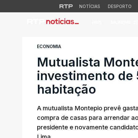
NOTÍCIAS
DESPORTO
PAÍS
MUNDIAL 2
Mutualista Montep
ECONOMIA
Mutualista Mont
investimento de
habitação
A mutualista Montepio prevê gast
compra de casas para arrendar aos
presidente e novamente candidato 
Lima.