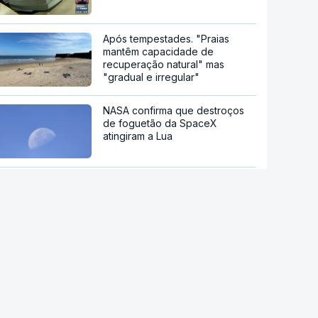
Após tempestades. "Praias
mantêm capacidade de
recuperação natural" mas
"gradual e irregular"
NASA confirma que destroços
de foguetão da SpaceX
atingiram a Lua
Principais cidades italianas em
alerta máximo devido a nova
onda de calor
Autoridades alemãs detêm
ucraniano por suspeita de
espionagem em fábrica de
armas