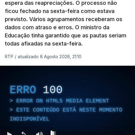
espera das reapreciações. O processo não
ficou fechado na sexta-feira como estava
previsto. Vários agrupamentos receberam os
dados com atraso e erros. O ministro da
Educação tinha garantido que as pautas seriam
todas afixadas na sexta-feira.
RTP
/
atualizado 8 Agosto 2026, 21:10
ERRO
100
ERROR ON HTML5 MEDIA ELEMENT
ESTE CONTEÚDO ESTÁ NESTE MOMENTO
INDISPONÍVEL