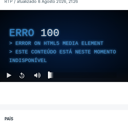
RTP
/
atualizado 8 Agosto 2026, 21:26
ERRO
100
ERROR ON HTML5 MEDIA ELEMENT
ESTE CONTEÚDO ESTÁ NESTE MOMENTO
INDISPONÍVEL
PAÍS