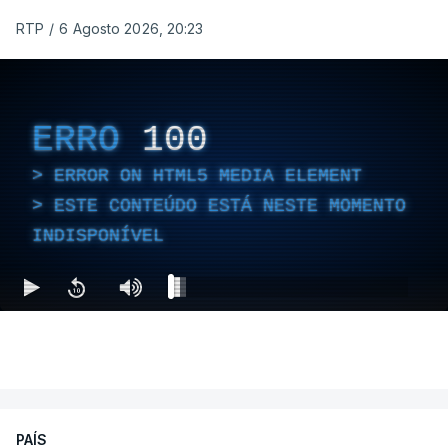
RTP
/
6 Agosto 2026, 20:23
ERRO
100
ERROR ON HTML5 MEDIA ELEMENT
ESTE CONTEÚDO ESTÁ NESTE MOMENTO
INDISPONÍVEL
PAÍS