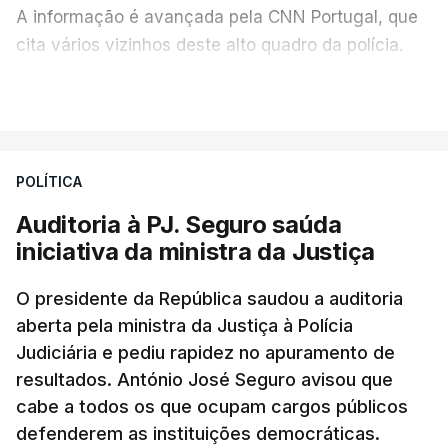
A informação é avançada pela CNN Portugal, que
cita vários vizinhos deste alto quadro da polícia.
VER MAIS
Foi o diretor financeiro, Álvaro Pires, que assumiu a
responsabilidade de sugerir as instalações da
Construbarcelos para acolher um atrelado
POLÍTICA
apreendido numa operação de droga.
Auditoria à PJ. Seguro saúda
iniciativa da ministra da Justiça
O presidente da República saudou a auditoria
aberta pela ministra da Justiça à Polícia
Judiciária e pediu rapidez no apuramento de
resultados. António José Seguro avisou que
cabe a todos os que ocupam cargos públicos
defenderem as instituições democráticas.