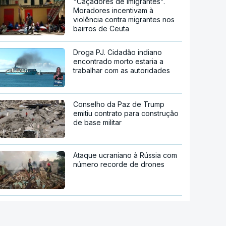
"Caçadores de imigrantes".
Moradores incentivam à
violência contra migrantes nos
bairros de Ceuta
Droga PJ. Cidadão indiano
encontrado morto estaria a
trabalhar com as autoridades
Conselho da Paz de Trump
emitiu contrato para construção
de base militar
Ataque ucraniano à Rússia com
número recorde de drones
Teerão anuncia acordo com
Omã sobre nova rota no estreito
de Ormuz