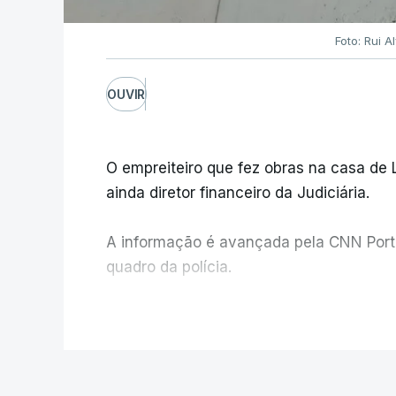
Foto: Rui 
OUVIR
O empreiteiro que fez obras na casa de
ainda diretor financeiro da Judiciária.
A informação é avançada pela CNN Portug
quadro da polícia.
Foi o diretor financeiro, Álvaro Pires, q
V
instalações da Construbarcelos para ac
de droga.
POLÍTICA