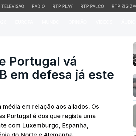
TELEVISÃO
RÁDIO
RTP PLAY
RTP PALCO
RTP ZIG ZA
026
EUROPA
MUNDO
OPINIÃO
VÍDEOS
ÁUDIO
ortugal vá investir 2% 
e Portugal vá
IB em defesa já este
a média em relação aos aliados. Os
s Portugal é dos que regista uma
nte com Luxemburgo, Espanha,
nia do Norte e Alemanha.