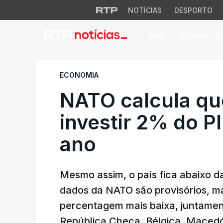
NOTÍCIAS
DESPORTO
PAÍS
MUNDIAL 2
NATO calcula que P
ECONOMIA
NATO calcula qu
investir 2% do P
ano
Mesmo assim, o país fica abaixo d
dados da NATO são provisórios, ma
percentagem mais baixa, juntame
República Checa, Bélgica, Macedó