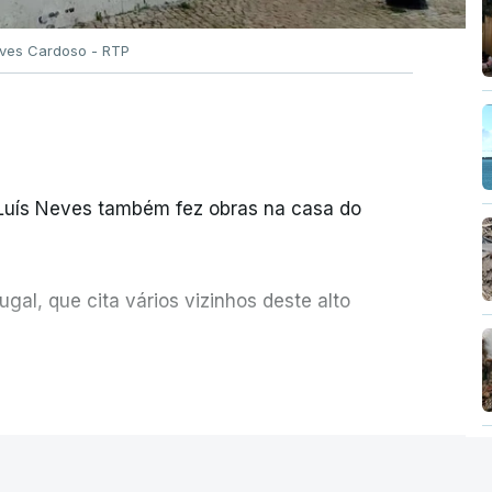
Alves Cardoso - RTP
 Luís Neves também fez obras na casa do
al, que cita vários vizinhos deste alto
ue assumiu a responsabilidade de sugerir as
ER MAIS
olher um atrelado apreendido numa operação