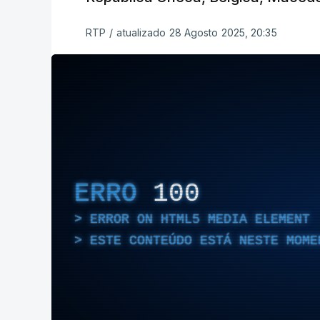
RTP
/
atualizado 28 Agosto 2025, 20:35
ERRO
100
ERROR ON HTML5 MEDIA ELEMENT
ESTE CONTEÚDO ESTÁ NESTE MOME