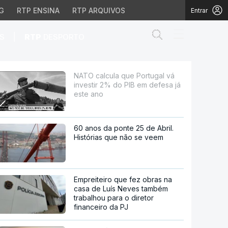
G
RTP ENSINA
RTP ARQUIVOS
Entrar
Abrir campo de
|
S
RTP
DESPORTO
do PIB em defesa já es
NATO calcula que Portugal vá
investir 2% do PIB em defesa já
este ano
60 anos da ponte 25 de Abril.
Histórias que não se veem
Empreiteiro que fez obras na
casa de Luís Neves também
trabalhou para o diretor
financeiro da PJ