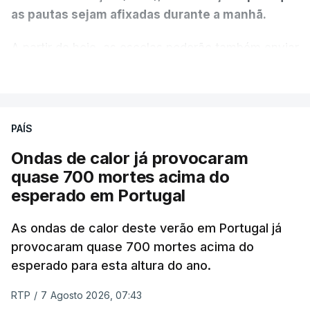
as pautas sejam afixadas durante a manhã.
A partir de hoje, as escolas poderão também enviar
aos alunos as versões digitalizadas das respetivas
VER MAIS
provas classificadas, à semelhança do que
aconteceu durante a 1.ª fase.
PAÍS
Em anos anteriores, a consulta das provas
Ondas de calor já provocaram
dependia da apresentação de um requerimento,
quase 700 mortes acima do
mas o Governo decidiu, a partir deste ano,
esperado em Portugal
disponibilizar a cópia dos exames classificados a
todos os estudantes para "reforçar a transparência
As ondas de calor deste verão em Portugal já
e rigor do processo" devido às falhas na
provocaram quase 700 mortes acima do
classificação eletrónica.
esperado para esta altura do ano.
Serão também publicadas as notas da 2.ª fase
RTP
/
7 Agosto 2026, 07:43
das provas finais do 9.º ano.