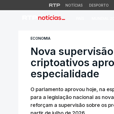
NOTÍCIAS
DESPORTO
PAÍS
MUNDIAL 2
Nova supervisão d
ECONOMIA
Nova supervisão
criptoativos apr
especialidade
O parlamento aprovou hoje, na es
para a legislação nacional as nov
reforçam a supervisão sobre os pr
partir de julho de 2026.