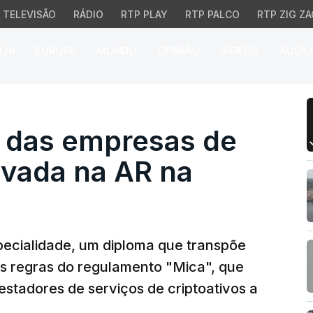
TELEVISÃO
RÁDIO
RTP PLAY
RTP PALCO
RTP ZIG ZA
026
EUROPA
MUNDO
OPINIÃO
VÍDEOS
ÁUDIO
as empresas de criptoa
 das empresas de
ovada na AR na
pecialidade, um diploma que transpõe
as regras do regulamento "Mica", que
estadores de serviços de criptoativos a