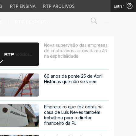
G
RTP ENSINA
RTP ARQUIVOS
Entrar
Abrir campo de
|
S
RTP
DESPORTO
tivos aprovada na AR na
Nova supervisão das empresas
de criptoativos aprovada na AR
na especialidade
60 anos da ponte 25 de Abril.
Histórias que não se veem
Empreiteiro que fez obras na
casa de Luís Neves também
trabalhou para o diretor
financeiro da PJ