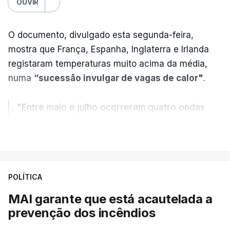
OUVIR
O documento, divulgado esta segunda-feira,
mostra que França, Espanha, Inglaterra e Irlanda
registaram temperaturas muito acima da média,
numa
“sucessão invulgar de vagas de calor"
.
"Entre maio e julho ocorreram quatro ondas
de calor, sendo a terceira e a quarta
VER MAIS
registadas em julho”.
Enquanto os termómetros iam registando
POLÍTICA
temperaturas recorde, também a
chuva não
ajudou
.
MAI garante que está acautelada a
prevenção dos incêndios
Pelo contrário, a precipitação manteve-se
muito