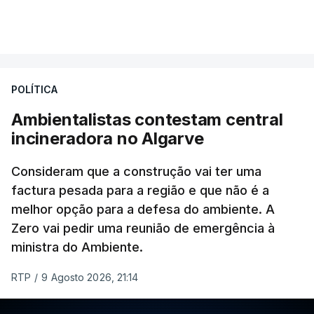
Aliás, em toda a Europa os recordes ao longo do
Atlântico e do Mediterrâneo ocidental foram
associados a
ondas de calor marinhas fortes ou
severas
e generalizadas.
POLÍTICA
Em julho, a temperatura da superfície do mar
Ambientalistas contestam central
atingiu 20,96°C. O anterior recorde tinha sido
incineradora no Algarve
estabelecido em julho de 2023, com 20,89°C.
Consideram que a construção vai ter uma
factura pesada para a região e que não é a
Este recorde é enquadrado pelos cientistas do
melhor opção para a defesa do ambiente. A
Copernicus
numa
tendência mais ampla de
Zero vai pedir uma reunião de emergência à
aquecimento climático
. E não apenas resultado
ministra do Ambiente.
do fenómeno
El Niño
.
RTP
/
9 Agosto 2026, 21:14
Estas ondas de calor marinhas afetaram