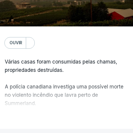
OUVIR
Várias casas foram consumidas pelas chamas,
propriedades destruídas.
A polícia canadiana investiga uma possível morte
no violento incêndio que lavra perto de
Summerland.
VER MAIS
Éum cenário de terror, descreve o primeiro-ministro
da Columbia Britânica, David Iby.