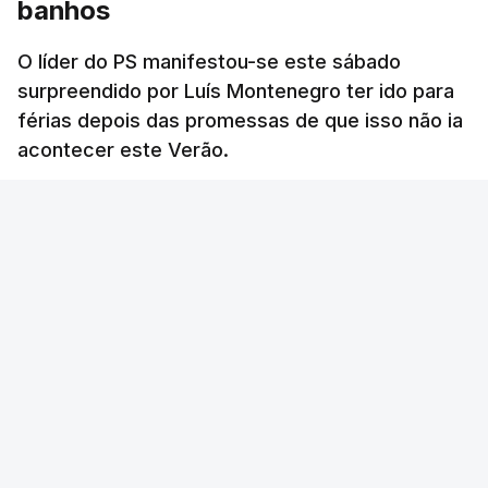
banhos
O líder do PS manifestou-se este sábado
surpreendido por Luís Montenegro ter ido para
férias depois das promessas de que isso não ia
acontecer este Verão.
RTP
/
atualizado 8 Agosto 2026, 21:26
ERRO
100
ERROR ON HTML5 MEDIA ELEMENT
ESTE CONTEÚDO ESTÁ NESTE MOMENTO
INDISPONÍVEL