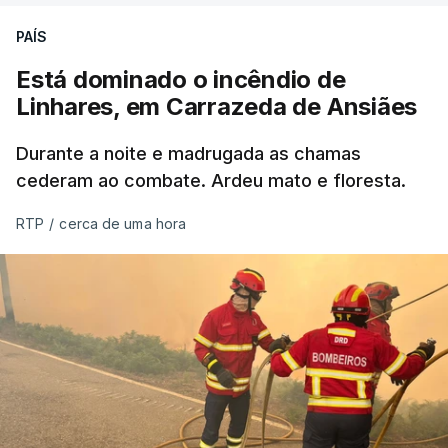
PAÍS
Está dominado o incêndio de
ERRO
100
Linhares, em Carrazeda de Ansiães
ERROR ON HTML5 MEDIA ELEMENT
Durante a noite e madrugada as chamas
ESTE CONTEÚDO ESTÁ NESTE
cederam ao combate. Ardeu mato e floresta.
MOMENTO INDISPONÍVEL
RTP
/
cerca de uma hora
As autoridades canadianas estimam que vai levar
dias ou semanas para controlar o fogo. Mais de
dois mil operacionais estão no terreno no combate
às chamas.