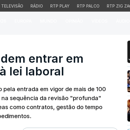
TELEVISÃO
RÁDIO
RTP PLAY
RTP PALCO
RTP ZIG ZA
026
EUROPA
MUNDO
OPINIÃO
VÍDEOS
ÁUDIO
 entrar em vigor altera
odem entrar em
à lei laboral
 pela entrada em vigor de mais de 100
, na sequência da revisão "profunda"
áreas como contratos, gestão do tempo
pedimentos.