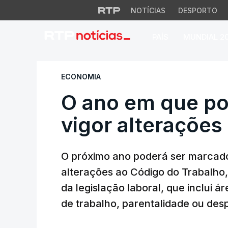
NOTÍCIAS
DESPORTO
PAÍS
MUNDIAL 2
O ano em que podem
ECONOMIA
O ano em que p
vigor alterações 
O próximo ano poderá ser marcado
alterações ao Código do Trabalho
da legislação laboral, que inclui 
de trabalho, parentalidade ou des