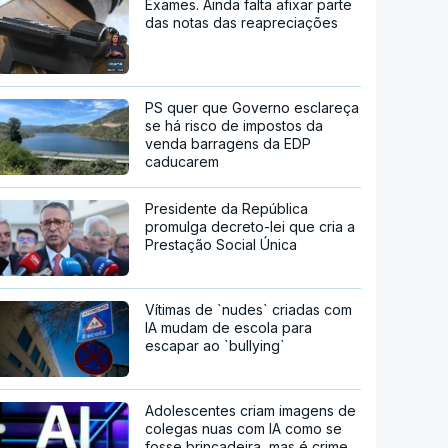
Exames. Ainda falta afixar parte
das notas das reapreciações
PS quer que Governo esclareça
se há risco de impostos da
venda barragens da EDP
caducarem
Presidente da República
promulga decreto-lei que cria a
Prestação Social Única
Vítimas de `nudes` criadas com
IA mudam de escola para
escapar ao `bullying`
Adolescentes criam imagens de
colegas nuas com IA como se
fosse brincadeira, mas é crime