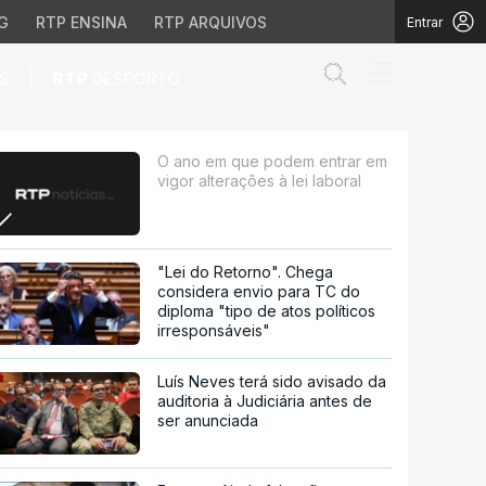
G
RTP ENSINA
RTP ARQUIVOS
Entrar
Abrir campo de
|
S
RTP
DESPORTO
ções à lei laboral
O ano em que podem entrar em
vigor alterações à lei laboral
"Lei do Retorno". Chega
considera envio para TC do
diploma "tipo de atos políticos
irresponsáveis"
Luís Neves terá sido avisado da
auditoria à Judiciária antes de
ser anunciada