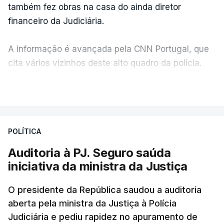
também fez obras na casa do ainda diretor
financeiro da Judiciária.
A informação é avançada pela CNN Portugal, que
cita vários vizinhos deste alto quadro da polícia.
VER MAIS
Foi o diretor financeiro, Álvaro Pires, que assumiu a
responsabilidade de sugerir as instalações da
Construbarcelos para acolher um atrelado
POLÍTICA
apreendido numa operação de droga.
Auditoria à PJ. Seguro saúda
iniciativa da ministra da Justiça
O presidente da República saudou a auditoria
aberta pela ministra da Justiça à Polícia
Judiciária e pediu rapidez no apuramento de