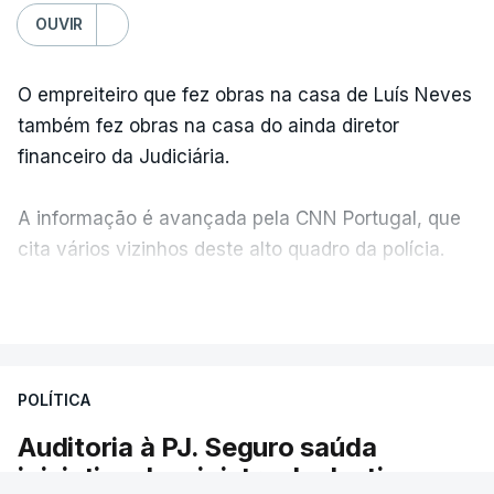
OUVIR
O empreiteiro que fez obras na casa de Luís Neves
também fez obras na casa do ainda diretor
financeiro da Judiciária.
A informação é avançada pela CNN Portugal, que
cita vários vizinhos deste alto quadro da polícia.
VER MAIS
Foi o diretor financeiro, Álvaro Pires, que assumiu a
responsabilidade de sugerir as instalações da
Construbarcelos para acolher um atrelado
POLÍTICA
apreendido numa operação de droga.
Auditoria à PJ. Seguro saúda
iniciativa da ministra da Justiça