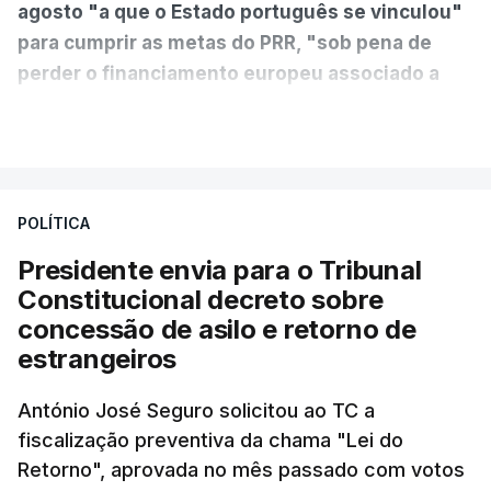
agosto "a que o Estado português se vinculou"
para cumprir as metas do PRR, "sob pena de
perder o financiamento europeu associado a
essa reforma específica".
VER MAIS
António José Seguro entende que a reforma reúne
treze apoios sociais "num só" e pretende "tornar o
POLÍTICA
sistema mais simples, mais justo e transparente".
Presidente envia para o Tribunal
"Sempre que seja possível reduzir burocracias,
Constitucional decreto sobre
eliminar sobreposições e garantir que os apoios
concessão de asilo e retorno de
chegam a quem mais necessita, estaremos a dar
estrangeiros
um passo na direção certa", argumenta o
António José Seguro solicitou ao TC a
Presidente da República.
fiscalização preventiva da chama "Lei do
Retorno", aprovada no mês passado com votos