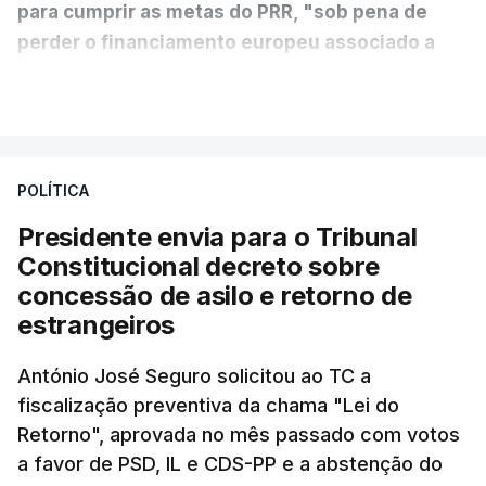
para cumprir as metas do PRR, "sob pena de
perder o financiamento europeu associado a
essa reforma específica".
VER MAIS
António José Seguro entende que a reforma reúne
treze apoios sociais "num só" e pretende "tornar o
POLÍTICA
sistema mais simples, mais justo e transparente".
Presidente envia para o Tribunal
"Sempre que seja possível reduzir burocracias,
Constitucional decreto sobre
eliminar sobreposições e garantir que os apoios
concessão de asilo e retorno de
chegam a quem mais necessita, estaremos a dar
estrangeiros
um passo na direção certa", argumenta o
António José Seguro solicitou ao TC a
Presidente da República.
fiscalização preventiva da chama "Lei do
Retorno", aprovada no mês passado com votos
Assegurar que "ninguém é
a favor de PSD, IL e CDS-PP e a abstenção do