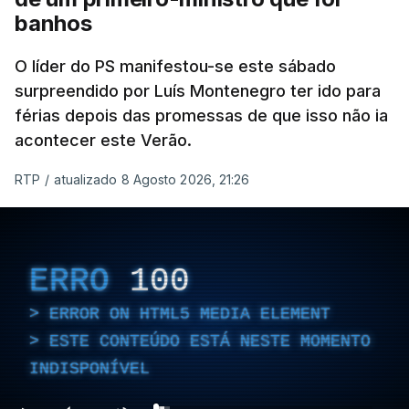
banhos
O líder do PS manifestou-se este sábado
surpreendido por Luís Montenegro ter ido para
férias depois das promessas de que isso não ia
acontecer este Verão.
RTP
/
atualizado 8 Agosto 2026, 21:26
ERRO
100
ERROR ON HTML5 MEDIA ELEMENT
ESTE CONTEÚDO ESTÁ NESTE MOMENTO
INDISPONÍVEL