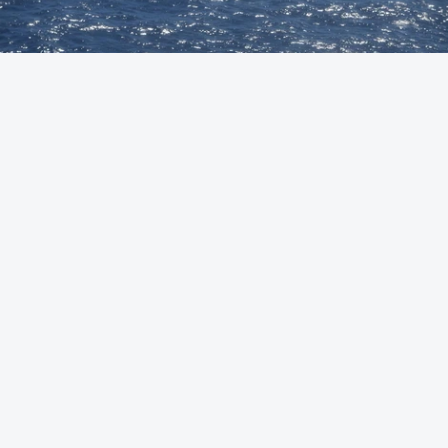
Foto: Autoridade Marítima Nacional
OUVIR
A Polícia Judiciária (PJ) apreendeu 421 quilos de
cocaína ao largo de Sines. O conjunto de fardos de
droga tinham acabado de ser lançados ao mar de
uma lancha rápida durante a perseguição.