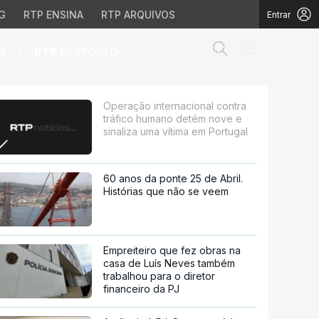
G
RTP ENSINA
RTP ARQUIVOS
Entrar
Abrir campo de
|
S
RTP
DESPORTO
ano detém nove e sinal
Operação internacional contra
tráfico humano detém nove e
sinaliza uma vítima em Portugal
60 anos da ponte 25 de Abril.
Histórias que não se veem
Empreiteiro que fez obras na
casa de Luís Neves também
trabalhou para o diretor
financeiro da PJ