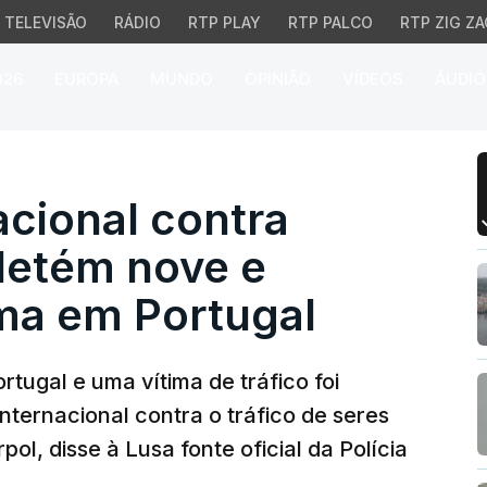
TELEVISÃO
RÁDIO
RTP PLAY
RTP PALCO
RTP ZIG ZA
026
EUROPA
MUNDO
OPINIÃO
VÍDEOS
ÁUDIO
onal contra tráfico hum
cional contra
detém nove e
ima em Portugal
tugal e uma vítima de tráfico foi
nternacional contra o tráfico de seres
ol, disse à Lusa fonte oficial da Polícia