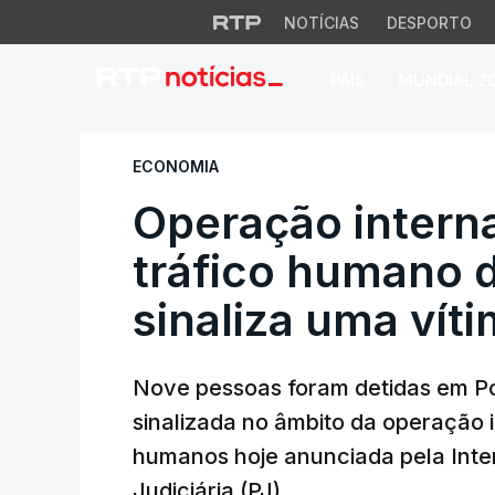
NOTÍCIAS
DESPORTO
PAÍS
MUNDIAL 2
Operação internaci
ECONOMIA
Operação interna
tráfico humano 
sinaliza uma vít
Nove pessoas foram detidas em Por
sinalizada no âmbito da operação i
humanos hoje anunciada pela Interp
Judiciária (PJ).