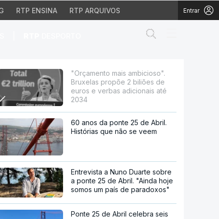
G
RTP ENSINA
RTP ARQUIVOS
Entrar
Abrir campo de
|
S
RTP
DESPORTO
õe 2 biliões de euros 
"Orçamento mais ambicioso".
Bruxelas propõe 2 biliões de
euros e verbas adicionais até
2034
60 anos da ponte 25 de Abril.
Histórias que não se veem
Entrevista a Nuno Duarte sobre
a ponte 25 de Abril. "Ainda hoje
somos um país de paradoxos"
Ponte 25 de Abril celebra seis