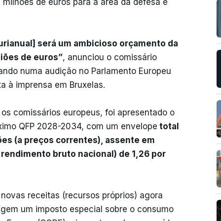
l milhões de euros para a área da defesa e
urianual] será um ambicioso orçamento da
liões de euros”
, anunciou o comissário
alando numa audição no Parlamento Europeu
ta à imprensa em Bruxelas.
 os comissários europeus, foi apresentado o
róximo QFP 2028-2034, com um envelope
total
ões (a preços correntes), assente em
rendimento bruto nacional) de 1,26 por
 novas receitas (recursos próprios) agora
ngem um imposto especial sobre o consumo