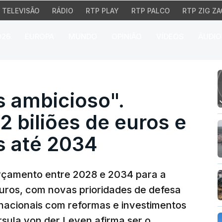
TELEVISÃO
RÁDIO
RTP PLAY
RTP PALCO
RTP ZIG ZA
026
EUROPA
MUNDO
OPINIÃO
VÍDEOS
ÁUDIO
bicioso". Bruxelas prop
 ambicioso".
2 biliões de euros e
s até 2034
rçamento entre 2028 e 2034 para a
euros, com novas prioridades de defesa
nacionais com reformas e investimentos
sula von der Leyen afirma ser o