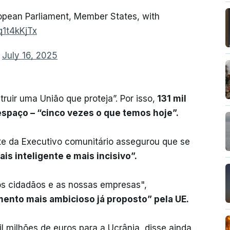
opean Parliament, Member States, with
q1t4kKjTx
)
July 16, 2025
ruir uma União que proteja”. Por isso,
131 mil
espaço – “cinco vezes o que temos hoje”.
te da Executivo comunitário assegurou que se
s inteligente e mais incisivo”.
os cidadãos e as nossas empresas",
mento mais ambicioso já proposto” pela UE.
l milhões de euros para a Ucrânia, disse ainda