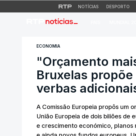
NOTÍCIAS
DESPORTO
PAÍS
MUNDIAL 2
"Orçamento mais am
ECONOMIA
"Orçamento mais
Bruxelas propõe 
verbas adicionai
A Comissão Europeia propôs um o
União Europeia de dois biliões de 
e crescimento económico, planos 
e ainda novos fundos europeus. Ur