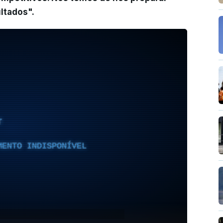
ltados".
T
MENTO INDISPONÍVEL