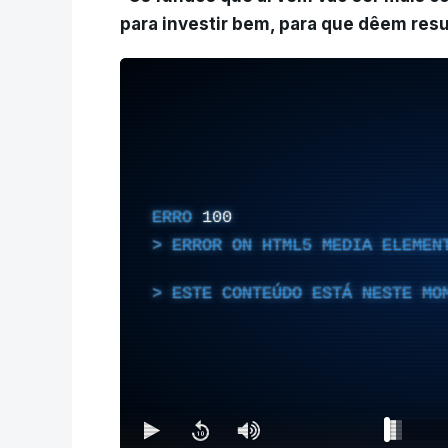
para investir bem, para que dêem resu
ERRO
100
ERROR ON HTML5 MEDIA ELEMEN
ESTE CONTEÚDO ESTÁ NESTE MO