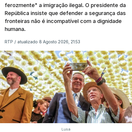
ferozmente" a imigração ilegal. O presidente da
A ação de prevenção visa a deteção em alto mar
República insiste que defender a segurança das
de embarcações de alta velocidade (EAV) que
fronteiras não é incompatível com a dignidade
humana.
utilizam a costa nacional para o tráfico de droga.
RTP
/
atualizado 8 Agosto 2026, 21:53
c/ Lusa
Lusa