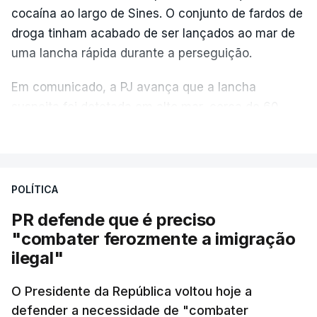
cocaína ao largo de Sines. O conjunto de fardos de
droga tinham acabado de ser lançados ao mar de
uma lancha rápida durante a perseguição.
Em comunicado, a PJ avança que a lancha
suspeita foi detetada em alto mar, cerca de 60
milhas náuticas ao largo de Sines.
VER MAIS
A apreensão aconteceu na tarde desta sexta-feira,
desencadeando uma ação de prevenção
POLÍTICA
desencadeada pela Polícia Judiciária, em
PR defende que é preciso
articulação com a Marinha, a Autoridade Marítima
"combater ferozmente a imigração
Nacional e a Força Aérea.
ilegal"
O ano de 2026 tem sido um ano de recordes: foi
O Presidente da República voltou hoje a
apreendida mais cocaína até ao momento de que
defender a necessidade de "combater
em todo o ano de 2025.