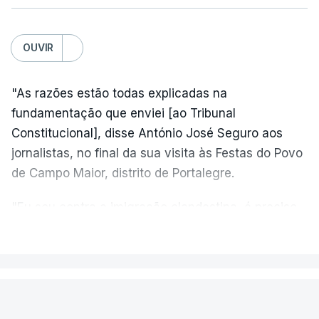
OUVIR
"As razões estão todas explicadas na
fundamentação que enviei [ao Tribunal
Constitucional], disse António José Seguro aos
jornalistas, no final da sua visita às Festas do Povo
de Campo Maior, distrito de Portalegre.
"Eu sou contra a imigração clandestina, é preciso
combater ferozmente a imigração ilegal,
VER MAIS
precisamos de regular a nossa imigração e
precisamos de defender as nossas fronteiras e
nada disto é incompatível com tratarmos com
PAÍS
dignidade as pessoas, designadamente menores e