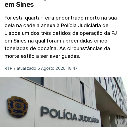
Pública, tem dúvidas de que o processo esteja
em Sines
concluído a tempo.
Foi esta quarta-feira encontrado morto na sua
cela na cadeia anexa à Polícia Judiciária de
"Durante o fim de semana e nos últimos dias,
Lisboa um dos três detidos da operação da PJ
apercebamo-nos que ainda estão a ser
em Sines na qual foram apreendidas cinco
convocados professores para reapreciações"
,
toneladas de cocaína. As circunstâncias da
disse a professora à agência Lusa.
"Será
morte estão a ser averiguadas.
praticamente impossível termos a totalidade
das reapreciações na sexta-feira".
RTP
/
atualizado 5 Agosto 2026, 18:47
Segundo os docentes, o processo de reapreciação
está a enfrentar vários constrangimentos. Há
casos em que faltam os modelos preenchidos
pelos alunos com a alegação justificativa para o
pedido de reapreciação, ou os documentos que os
relatores devem preencher.