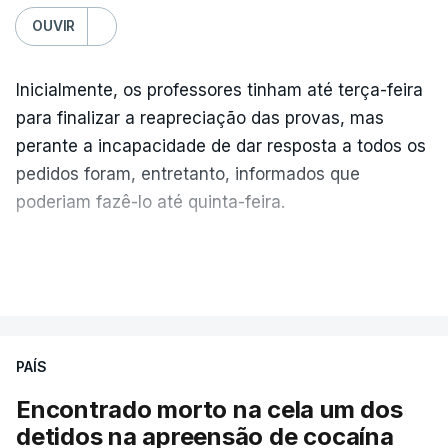
OUVIR
Inicialmente, os professores tinham até terça-feira
para finalizar a reapreciação das provas, mas
perante a incapacidade de dar resposta a todos os
pedidos foram, entretanto, informados que
poderiam fazê-lo até quinta-feira.
A intenção era que os resultados fossem
VER MAIS
publicados no dia seguinte (sexta-feira), o que
poderá não acontecer.
PAÍS
No domingo, estavam concluídos cerca de 50 por
cento dos mais de 20 mil pedidos de reapreciação,
Encontrado morto na cela um dos
mas Cristina Mota, porta-voz da Missão Escola
detidos na apreensão de cocaína