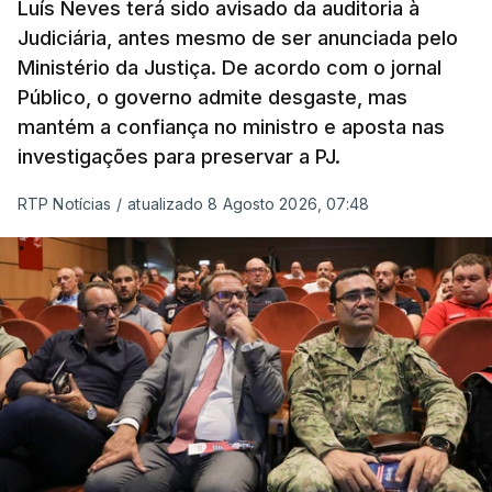
prazo de 60 dias, os imigrantes terão que ser
Luís Neves terá sido avisado da auditoria à
Judiciária, antes mesmo de ser anunciada pelo
libertados,
ainda que os seus pedidos de asilo
Ministério da Justiça. De acordo com o jornal
tenham sido rejeitados pelas autoridades
Público, o governo admite desgaste, mas
competentes”, referem.
mantém a confiança no ministro e aposta nas
investigações para preservar a PJ.
“Isto é de uma enorme irresponsabilidade
e
muito injusto para aqueles cidadãos estrangeiros
RTP Notícias
/
atualizado 8 Agosto 2026, 07:48
que cumpriram efetivamente todos os passos para
poderem entrar e residir legalmente em Portugal”,
acrescenta, concluindo que
“são exactamente
este tipo de actos políticos irresponsáveis que
produzem o designado efeito de chamada, ou
por outras palavras, são estes buracos na lei
que são usados pelas redes de tráfico de seres
humanos para trazer pessoas para a Europa”
.