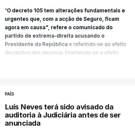
“
O decreto 105 tem alterações fundamentais e
urgentes que, com a acção de Seguro, ficam
agora em causa", refere o comunicado do
partido de extrema-direita acusando o
Presidente da República
e referindo-se ao efeito
devolutivo dos recursos (mantendo-se o efeito
suspensivo) e o aumento do prazo para detenção
VER MAIS
em centro de acolhimento temporário.
Chega refere ainda que Seguro tem reservas
PAÍS
quanto à possibilidade de expulsar do país
cidadãos adultos em situação ilegal, se
Luís Neves terá sido avisado da
tiverem filhos menores.
auditoria à Judiciária antes de ser
anunciada
“Com esta acção de Seguro, sendo atingido o