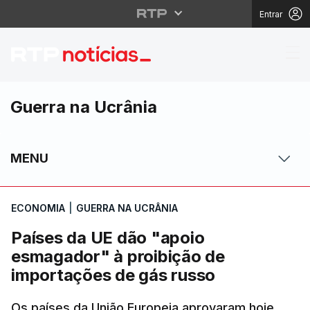
Entrar
Países da UE dão "apo
Guerra na Ucrânia
MENU
ECONOMIA
|
GUERRA NA UCRÂNIA
Países da UE dão "apoio
esmagador" à proibição de
importações de gás russo
Os países da União Europeia aprovaram hoje