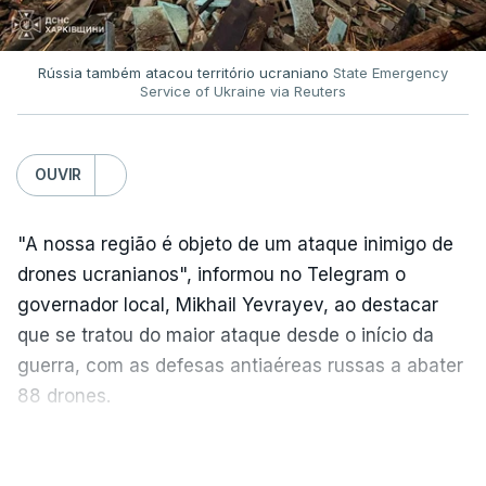
Rússia também atacou território ucraniano
State Emergency
Service of Ukraine via Reuters
OUVIR
"A nossa região é objeto de um ataque inimigo de
drones ucranianos", informou no Telegram o
governador local, Mikhail Yevrayev, ao destacar
que se tratou do maior ataque desde o início da
guerra, com as defesas antiaéreas russas a abater
88 drones.
Por sua vez, o Ministério da Defesa da Rússia
VER MAIS
reportou hoje o abate de 605 drones ucranianos de