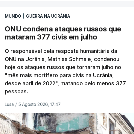
asa fixa sobre 18 regiões russas, a anexada
península da Crimeia e os mares Negro e de Azov.
MUNDO
|
GUERRA NA UCRÂNIA
ONU condena ataques russos que
O ataque ucraniano desta noite superou os
mataram 377 civis em julho
recordes anteriores: 556 drones a 17 de maio, 555
a 18 de junho e 389 a 25 de março. Segundo
O responsável pela resposta humanitária da
Yevrayev, não houve mortos nem feridos em
ONU na Ucrânia, Mathias Schmale, condenou
consequência do ataque massivo contra Yaroslavl.
hoje os ataques russos que tornaram julho no
"mês mais mortífero para civis na Ucrânia,
"Ardeu uma casa particular, em vários edifícios as
desde abril de 2022", matando pelo menos 377
janelas sofreram danos, vários automóveis foram
pessoas.
danificados. Todas as vítimas receberão
indemnizações", indicou, ao referir que "em outros
Lusa
/
5 Agosto 2026, 17:47
locais também pode haver destroços de drones" .
Yevrayev acrescentou que devido ao ataque a
circulação na autoestrada para Moscovo foi