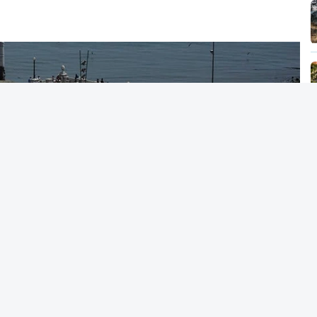
rapassou os 20 mil, mais do triplo face ao ano
os alunos terão três dias para submeter a
 acesso ao ensino superior
caso só então
alterar a candidatura já submetida.
acionais do ensino secundário foram avaliados
tou várias falhas técnicas, obrigando ao
 das notas.
candidatura da 1.ª fase do concurso nacional
nou na quinta-feira, e criou uma época
tre 03 e 08 de setembro.