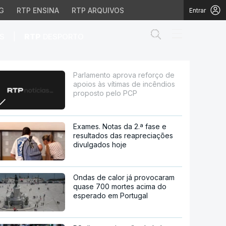
G
RTP ENSINA
RTP ARQUIVOS
Entrar
Abrir campo de
|
S
RTP
DESPORTO
ítimas de incêndios pro
Parlamento aprova reforço de
apoios às vítimas de incêndios
proposto pelo PCP
Exames. Notas da 2.ª fase e
resultados das reapreciações
divulgados hoje
Ondas de calor já provocaram
quase 700 mortes acima do
esperado em Portugal