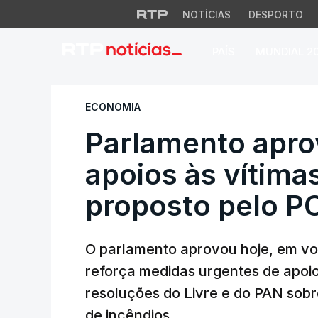
NOTÍCIAS
DESPORTO
PAÍS
MUNDIAL 2
Parlamento aprova 
ECONOMIA
Parlamento apro
apoios às vítima
proposto pelo P
O parlamento aprovou hoje, em vot
reforça medidas urgentes de apoio
resoluções do Livre e do PAN sobr
de incêndios.