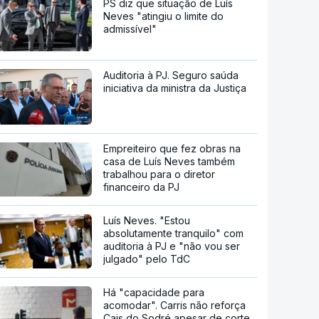
PS diz que situação de Luís
Neves "atingiu o limite do
admissível"
Auditoria à PJ. Seguro saúda
iniciativa da ministra da Justiça
Empreiteiro que fez obras na
casa de Luís Neves também
trabalhou para o diretor
financeiro da PJ
Luís Neves. "Estou
absolutamente tranquilo" com
auditoria à PJ e "não vou ser
julgado" pelo TdC
Há "capacidade para
acomodar". Carris não reforça
Cais do Sodré apesar de corte