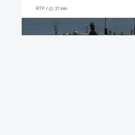
número de pedidos"
, que este ano ult
21 min.
RTP
/
passado.
Após a publicação desses resultados, 
candidatura à 1.ª fase do concurso de
reúnam as condições para concorrer, ou 
Pela primeira vez este ano, os exames n
em formato digital, mas o processo regis
adiamento por alguns dias da divulgação
O Ministério manteve os calendários de 
de acesso ao ensino superior, que termi
especial de exames, que irá decorrer en
c/Lusa