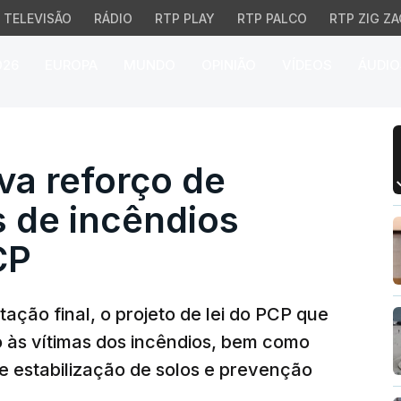
TELEVISÃO
RÁDIO
RTP PLAY
RTP PALCO
RTP ZIG ZA
026
EUROPA
MUNDO
OPINIÃO
VÍDEOS
ÁUDIO
reforço de apoios às v
va reforço de
s de incêndios
CP
ação final, o projeto de lei do PCP que
 às vítimas dos incêndios, bem como
e estabilização de solos e prevenção