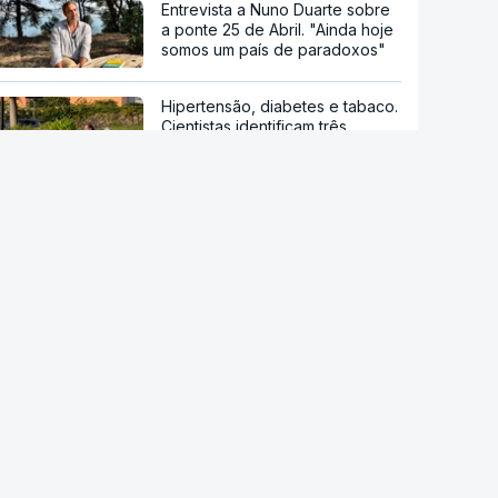
Entrevista a Nuno Duarte sobre
a ponte 25 de Abril. "Ainda hoje
somos um país de paradoxos"
Hipertensão, diabetes e tabaco.
Cientistas identificam três
fatores a controlar para atrasar
a demência
Sessenta trabalhadores de
fábrica de calçado em Gaia
despedidos sem aviso
Novos Certificados de Aforro
atraem investimento das famílias
Endividamento das famílias
atingiu máximo histórico de 180
mil milhões de euros