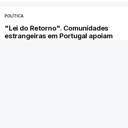
POLÍTICA
"Lei do Retorno". Comunidades
estrangeiras em Portugal apoiam
decisão de Seguro
As comunidades estrangeiras em Portugal
apoiam a decisão do presidente da república de
enviar a lei do retorno para o Tribunal
Constitucional.
21 min.
RTP
/
ERRO
100