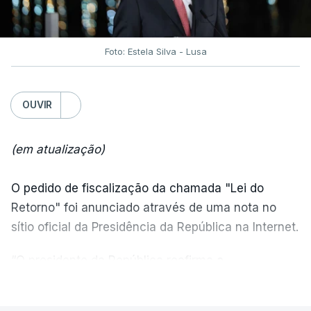
Foto: Estela Silva - Lusa
OUVIR
(em atualização)
O pedido de fiscalização da chamada "Lei do
Retorno" foi anunciado através de uma nota no
sítio oficial da Presidência da República na Internet.
“O presidente da República reafirma
a
necessidade de se combater a imigração ilegal
,
VER MAIS
de se controlar eficazmente a imigração legal e de