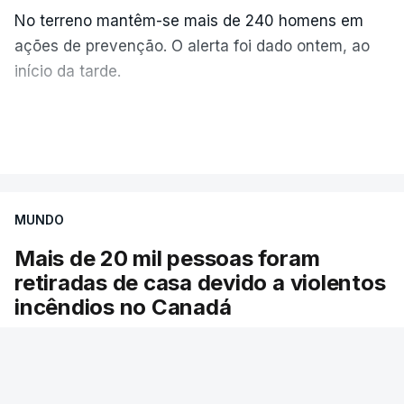
No terreno mantêm-se mais de 240 homens em
ações de prevenção. O alerta foi dado ontem, ao
início da tarde.
Mais de 20 mil pessoas foram retiradas de casa
VER MAIS
por causa dos violentos incêndios no Canadá
MUNDO
Mais de 20 mil pessoas foram
retiradas de casa devido a violentos
incêndios no Canadá
Milhares de pessoas têm ordem de evacuação.
O governo da província declarou o estado de
emergência por causa de dezenas de incêndios