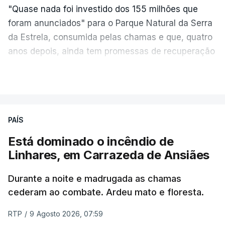
"Quase nada foi investido dos 155 milhões que
foram anunciados" para o Parque Natural da Serra
da Estrela, consumida pelas chamas e que, quatro
anos depois, ainda tem promessas de recuperação
por cumprir.
VER MAIS
ERRO
100
PAÍS
ERROR ON HTML5 MEDIA ELEMENT
Está dominado o incêndio de
Linhares, em Carrazeda de Ansiães
ESTE CONTEÚDO ESTÁ NESTE
MOMENTO INDISPONÍVEL
Durante a noite e madrugada as chamas
cederam ao combate. Ardeu mato e floresta.
RTP
/
9 Agosto 2026, 07:59