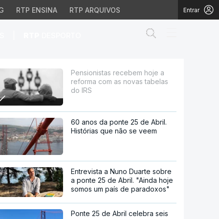
G
RTP ENSINA
RTP ARQUIVOS
Entrar
Abrir campo de
|
S
RTP
DESPORTO
as novas tabelas do IR
Pensionistas recebem hoje a
reforma com as novas tabelas
do IRS
60 anos da ponte 25 de Abril.
Histórias que não se veem
Entrevista a Nuno Duarte sobre
a ponte 25 de Abril. "Ainda hoje
somos um país de paradoxos"
Ponte 25 de Abril celebra seis