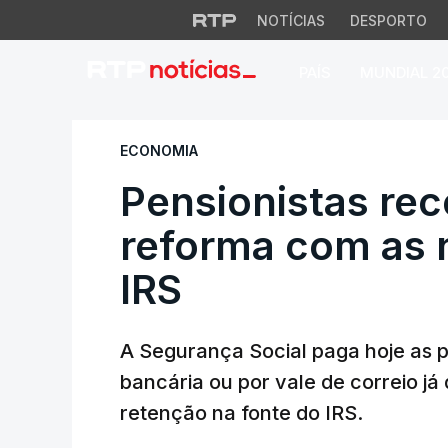
NOTÍCIAS
DESPORTO
PAÍS
MUNDIAL 2
Pensionistas rece
ECONOMIA
Pensionistas re
reforma com as 
IRS
A Segurança Social paga hoje as 
bancária ou por vale de correio j
retenção na fonte do IRS.