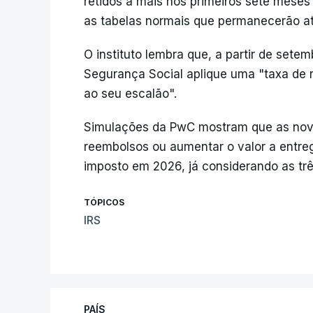
retidos a mais nos primeiros sete meses
as tabelas normais que permanecerão até
O instituto lembra que, a partir de sete
Segurança Social aplique uma "taxa de 
ao seu escalão".
Simulações da PwC mostram que as novas
reembolsos ou aumentar o valor a entreg
imposto em 2026, já considerando as tr
TÓPICOS
IRS
PAÍS