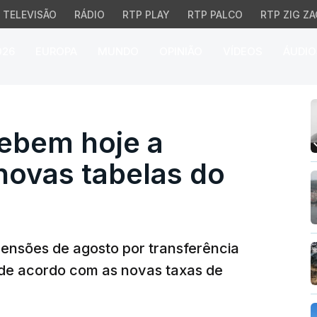
TELEVISÃO
RÁDIO
RTP PLAY
RTP PALCO
RTP ZIG ZA
026
EUROPA
MUNDO
OPINIÃO
VÍDEOS
ÁUDIO
bem hoje a reforma com 
cebem hoje a
novas tabelas do
pensões de agosto por transferência
á de acordo com as novas taxas de