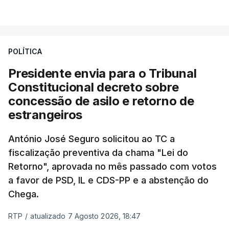
VER MAIS
António José Seguro entende que a reforma reúne
treze apoios sociais "num só" e pretende "tornar o
POLÍTICA
sistema mais simples, mais justo e transparente".
Presidente envia para o Tribunal
"Sempre que seja possível reduzir burocracias,
Constitucional decreto sobre
eliminar sobreposições e garantir que os apoios
concessão de asilo e retorno de
chegam a quem mais necessita, estaremos a dar
estrangeiros
um passo na direção certa", argumenta o
António José Seguro solicitou ao TC a
Presidente da República.
fiscalização preventiva da chama "Lei do
Retorno", aprovada no mês passado com votos
Assegurar que "ninguém é
a favor de PSD, IL e CDS-PP e a abstenção do
prejudicado"
Chega.
RTP
/
atualizado 7 Agosto 2026, 18:47