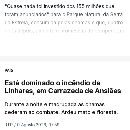
"Quase nada foi investido dos 155 milhões que
foram anunciados" para o Parque Natural da Serra
da Estrela, consumida pelas chamas e que, quatro
anos depois, ainda tem promessas de recuperação
por cumprir.
VER MAIS
ERRO
100
PAÍS
ERROR ON HTML5 MEDIA ELEMENT
Está dominado o incêndio de
Linhares, em Carrazeda de Ansiães
ESTE CONTEÚDO ESTÁ NESTE
MOMENTO INDISPONÍVEL
Durante a noite e madrugada as chamas
cederam ao combate. Ardeu mato e floresta.
RTP
/
9 Agosto 2026, 07:59