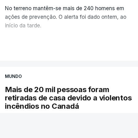
No terreno mantêm-se mais de 240 homens em
ações de prevenção. O alerta foi dado ontem, ao
início da tarde.
Mais de 20 mil pessoas foram retiradas de casa
VER MAIS
por causa dos violentos incêndios no Canadá
MUNDO
Mais de 20 mil pessoas foram
retiradas de casa devido a violentos
incêndios no Canadá
Milhares de pessoas têm ordem de evacuação.
O governo da província declarou o estado de
emergência por causa de dezenas de incêndios