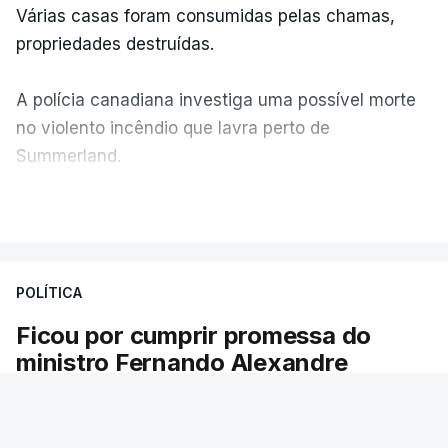
Várias casas foram consumidas pelas chamas,
propriedades destruídas.
A polícia canadiana investiga uma possível morte
no violento incêndio que lavra perto de
Summerland.
VER MAIS
Éum cenário de terror, descreve o primeiro-ministro
da Columbia Britânica, David Iby.
POLÍTICA
Ficou por cumprir promessa do
ERRO
100
ministro Fernando Alexandre
ERROR ON HTML5 MEDIA ELEMENT
Há escolas sem pautas afixadas e alunos à
ESTE CONTEÚDO ESTÁ NESTE
espera das reapreciações. O processo não
MOMENTO INDISPONÍVEL